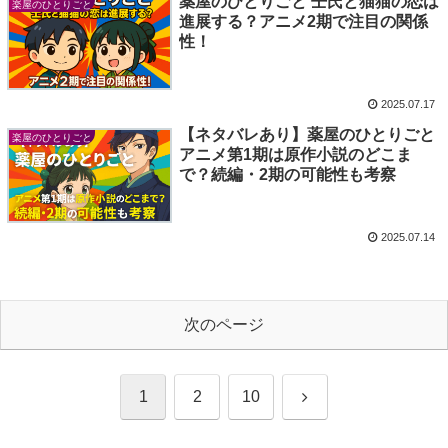
薬屋のひとりごと 壬氏と猫猫の恋は
楽屋のひとりごと
進展する？アニメ2期で注目の関係
性！
2025.07.17
【ネタバレあり】薬屋のひとりごと
楽屋のひとりごと
アニメ第1期は原作小説のどこま
で？続編・2期の可能性も考察
2025.07.14
次のページ
次
1
2
10
へ