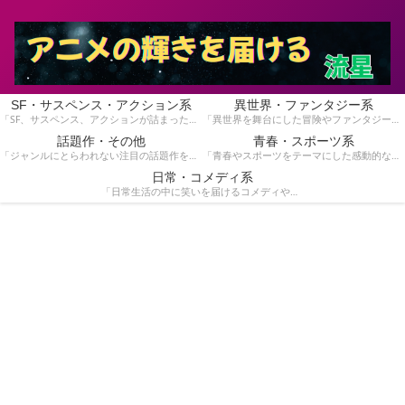
SF・サスペンス・アクション系
異世界・ファンタジー系
「SF、サスペンス、アクションが詰まったスリリングな物語を集めています。手に汗握る展開が好きな方にぴったり！」
「異世界を舞台にした冒険やファンタジー作品を紹介しています。魔法や英雄の物語が好きな方におすすめです！」
話題作・その他
青春・スポーツ系
「ジャンルにとらわれない注目の話題作をピックアップ。独自の魅力を持つ作品を見つけたい方はこちら！」
「青春やスポーツをテーマにした感動的な作品を特集！青春時代の熱いストーリーや競技のドラマを楽しみたい方へ。」
日常・コメディ系
「日常生活の中に笑いを届けるコメディや心温まる作品を紹介しています。気軽に楽しめる作品を探している方に。」