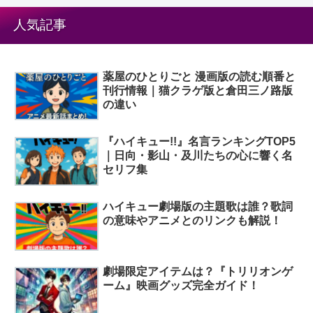
人気記事
薬屋のひとりごと 漫画版の読む順番と
刊行情報｜猫クラゲ版と倉田三ノ路版
の違い
『ハイキュー!!』名言ランキングTOP5
｜日向・影山・及川たちの心に響く名
セリフ集
ハイキュー劇場版の主題歌は誰？歌詞
の意味やアニメとのリンクも解説！
劇場限定アイテムは？『トリリオンゲ
ーム』映画グッズ完全ガイド！