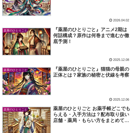
2026.04.02
『薬屋のひとりごと』アニメ2期は
楽屋のひとりごと
何話構成？原作は何巻まで進むか徹
底予測！
2025.12.08
『薬屋のひとりごと』猫猫の母親の
楽屋のひとりごと
正体とは？家族の秘密と伏線を考察
2025.12.06
薬屋のひとりごと お薬手帳どこでも
楽屋のひとりごと
らえる・入手方法は？配布取り扱い
店舗・薬局・もらい方をまとめて徹
底解説