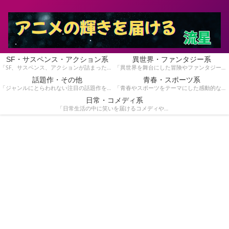
SF・サスペンス・アクション系
異世界・ファンタジー系
「SF、サスペンス、アクションが詰まったスリリングな物語を集めています。手に汗握る展開が好きな方にぴったり！」
「異世界を舞台にした冒険やファンタジー作品を紹介しています。魔法や英雄の物語が好きな方におすすめです！」
話題作・その他
青春・スポーツ系
「ジャンルにとらわれない注目の話題作をピックアップ。独自の魅力を持つ作品を見つけたい方はこちら！」
「青春やスポーツをテーマにした感動的な作品を特集！青春時代の熱いストーリーや競技のドラマを楽しみたい方へ。」
日常・コメディ系
「日常生活の中に笑いを届けるコメディや心温まる作品を紹介しています。気軽に楽しめる作品を探している方に。」