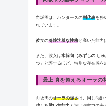
向坂雫は、ハンタースの
副代表
を務
れています。
彼女の
冷静沈着な性格
と高いた能力
また、彼女は
水篠旬（みずしの しゅ
つ」と評するほど、特別な存在感を
最上 真を超えるオーラの
向坂雫の
オーラの強さ
は、同じS級
越した戦い方能力
と深い洞察力の表