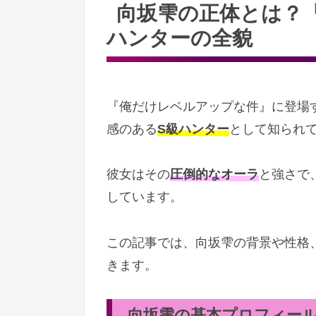
向坂雫の正体とは？
ハンターの全貌
『俺だけレベルアップな件』に登場
感のある
S級ハンター
として知られ
彼女はその
圧倒的なオーラ
と強さで
しています。
この記事では、向坂雫の背景や性格
きます。
向坂雫の基本プロフィー