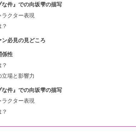
プな件』での向坂雫の描写
ャラクター表現
は？
ァン必見の見どころ
関係性
は？
の立場と影響力
プな件』での向坂雫の描写
ャラクター表現
は？