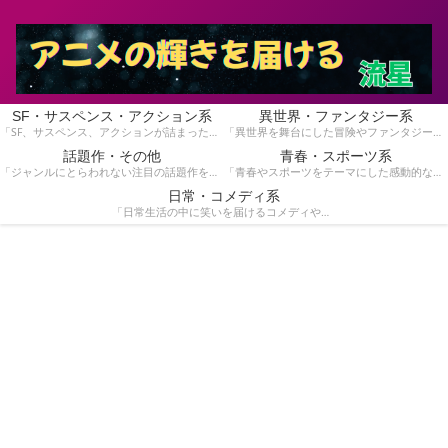
SF・サスペンス・アクション系
異世界・ファンタジー系
「SF、サスペンス、アクションが詰まったスリリングな物語を集めています。手に汗握る展開が好きな方にぴったり！」
「異世界を舞台にした冒険やファンタジー作品を紹介しています。魔法や英雄の物語が好きな方におすすめです！」
話題作・その他
青春・スポーツ系
「ジャンルにとらわれない注目の話題作をピックアップ。独自の魅力を持つ作品を見つけたい方はこちら！」
「青春やスポーツをテーマにした感動的な作品を特集！青春時代の熱いストーリーや競技のドラマを楽しみたい方へ。」
日常・コメディ系
「日常生活の中に笑いを届けるコメディや心温まる作品を紹介しています。気軽に楽しめる作品を探している方に。」