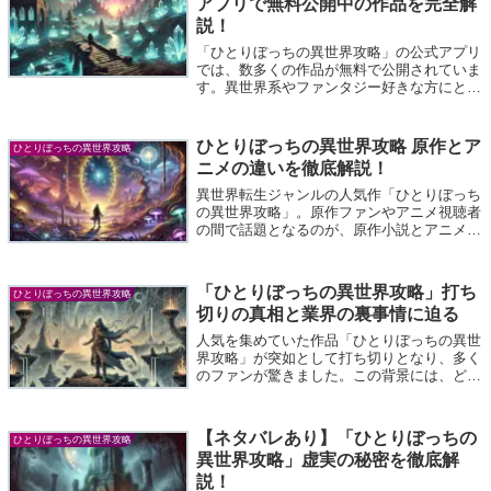
アプリで無料公開中の作品を完全解
説！
「ひとりぼっちの異世界攻略」の公式アプリ
では、数多くの作品が無料で公開されていま
す。異世界系やファンタジー好きな方にとっ
て、まさに宝庫といえる内容が揃っていま
す。今回は、公式アプリでどのような作品が
読めるのか、特徴や魅力を詳しくご紹介しま
ひとりぼっちの異世界攻略 原作とア
ひとりぼっちの異世界攻略
す...
ニメの違いを徹底解説！
異世界転生ジャンルの人気作「ひとりぼっち
の異世界攻略」。原作ファンやアニメ視聴者
の間で話題となるのが、原作小説とアニメ版
の違いです。この記事では、原作とアニメそ
れぞれの魅力を深掘りしながら、ストーリー
やキャラクター描写、演出面の違いを徹底
「ひとりぼっちの異世界攻略」打ち
ひとりぼっちの異世界攻略
解...
切りの真相と業界の裏事情に迫る
人気を集めていた作品「ひとりぼっちの異世
界攻略」が突如として打ち切りとなり、多く
のファンが驚きました。この背景には、どの
ような事情があったのでしょうか。本記事で
は、打ち切りの理由やその裏に隠された業界
の構造的な問題を深掘りします。また、他
【ネタバレあり】「ひとりぼっちの
ひとりぼっちの異世界攻略
の...
異世界攻略」虚実の秘密を徹底解
説！