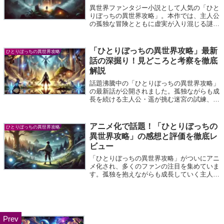
異世界ファンタジー小説として人気の「ひと
りぼっちの異世界攻略」。本作では、主人公
の孤独な冒険とともに虚実が入り混じる謎が
展開され、読者を魅了しています。特に「虚
実の秘密」に関する伏線やその真相は、多く
のファンにとって考察の対象となっていま
「ひとりぼっちの異世界攻略」最新
ひとりぼっちの異世界攻略
す...
話の深掘り！見どころと考察を徹底
解説
話題沸騰中の「ひとりぼっちの異世界攻略」
の最新話が公開されました。孤独ながらも成
長を続ける主人公・遥が挑む迷宮の試練、そ
して仲間たちとの絆が深まる様子が描かれ、
多くのファンの心を掴んでいます。本記事で
は、最新話のストーリーや注目ポイント、
アニメ化で話題！「ひとりぼっちの
ひとりぼっちの異世界攻略
さ...
異世界攻略」の感想と評価を徹底レ
ビュー
「ひとりぼっちの異世界攻略」がついにアニ
メ化され、多くのファンの注目を集めていま
す。孤独を抱えながらも成長していく主人公
の姿に共感し、作品の世界観やキャラクター
に魅了された方も多いのではないでしょう
か。本記事では、アニメ版「ひとりぼっちの
異...