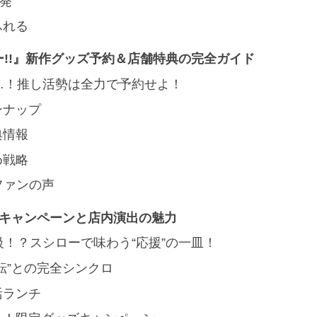
活発
ふれる
!!』新作グッズ予約＆店舗特典の完全ガイド
…！推し活勢は全力で予約せよ！
ンナップ
典情報
め戦略
ファンの声
ラボキャンペーンと店内演出の魅力
！？スシローで味わう“応援”の一皿！
転”との完全シンクロ
活ランチ