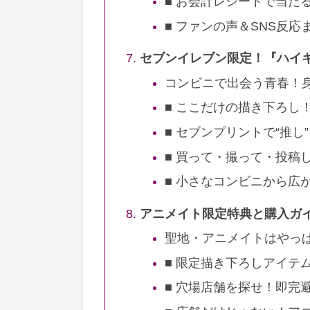
■ お会計レシートで当た
■ ファンの声＆SNS反応
セブンイレブン限定！『ハイキ
コンビニで出会う青春！
■ ここだけの描き下ろし
■ セブンプリントで“推し
■ 買って・撮って・投稿
■ 小さなコンビニから広
アニメイト限定特典と購入ガ
聖地・アニメイトはやっ
■ 限定描き下ろしアイテ
■ 穴場店舗を探せ！即完