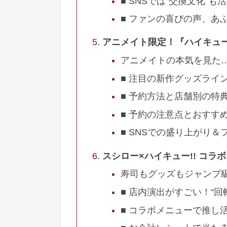
■ SNSでは“交換文化”も
■ ファンの喜びの声、あ
アニメイト限定！『ハイキュー
アニメイトの本気を見た
■ 注目の新作グッズライ
■ 予約方法と店舗別の特
■ 予約の注意点とおすす
■ SNSでの盛り上がり＆
スシロー×ハイキュー!! コ
寿司もグッズもジャンプ級
■ 店内演出がすごい！“回
■ コラボメニューで推し