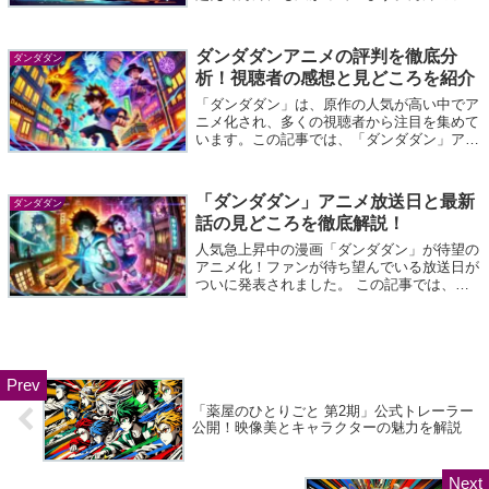
ンはどのような反応を示しているのでしょう
か？また、どのような理由で「ダンダダン」
はここまでの支持を集めているのでしょう
ダンダダンアニメの評判を徹底分
ダンダダン
か...
析！視聴者の感想と見どころを紹介
「ダンダダン」は、原作の人気が高い中でア
ニメ化され、多くの視聴者から注目を集めて
います。この記事では、「ダンダダン」アニ
メの評判を徹底的に分析し、視聴者の感想や
その魅力に迫ります。さらに、アニメ版の見
どころや原作との違いについても詳しく解
「ダンダダン」アニメ放送日と最新
ダンダダン
説...
話の見どころを徹底解説！
人気急上昇中の漫画「ダンダダン」が待望の
アニメ化！ファンが待ち望んでいる放送日が
ついに発表されました。 この記事では、
「ダンダダン」のアニメ放送日や最新話の見
どころ、注目ポイントを詳しく解説します。
原作ファンもアニメから入る人も、これを
読...
「薬屋のひとりごと 第2期」公式トレーラー
公開！映像美とキャラクターの魅力を解説