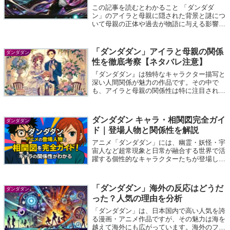
この記事を読むとわかること 「ダンダダ
ン」のアイラと母親に隠された背景と謎につ
いて母親の正体や過去が物語に与える影響二
人の絆が物語全体にどのように関わるのか
「ダンダダン」は個性豊かなキャラクターと
深いストーリーが魅力の人気漫画です。その
「ダンダダン」アイラと母親の関係
ダンダダン
中で...
性を徹底考察【ネタバレ注意】
『ダンダダン』は独特なキャラクター描写と
深い人間関係が魅力の作品です。その中で
も、アイラと母親の関係性は特に注目される
ポイントです。この記事では、アイラと母親
の間に描かれる絆と葛藤、物語の進行に伴う
変化を徹底考察します。本記事はネタバレを
ダンダダン キャラ・相関図完全ガイ
ダンダダン
含...
ド｜登場人物と関係性を解説
アニメ「ダンダダン」には、幽霊・妖怪・宇
宙人など超常現象と日常が融合する世界で活
躍する個性的なキャラクターたちが登場しま
す。この記事では登場人物の名前・性格・能
力・声優（ふりがな付き）を丁寧に紹介しな
がら、キャラ同士の関係性―つまり相関図
「ダンダダン」海外の反応はどうだ
ダンダダン
―...
った？人気の理由を分析
「ダンダダン」は、日本国内で高い人気を誇
る漫画・アニメ作品ですが、その魅力は海を
越えて海外にも広がっています。海外のファ