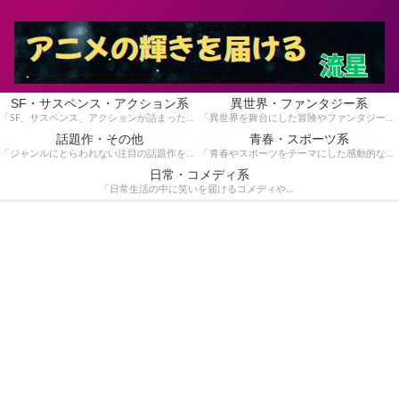
SF・サスペンス・アクション系
異世界・ファンタジー系
「SF、サスペンス、アクションが詰まったスリリングな物語を集めています。手に汗握る展開が好きな方にぴったり！」
「異世界を舞台にした冒険やファンタジー作品を紹介しています。魔法や英雄の物語が好きな方におすすめです！」
話題作・その他
青春・スポーツ系
「ジャンルにとらわれない注目の話題作をピックアップ。独自の魅力を持つ作品を見つけたい方はこちら！」
「青春やスポーツをテーマにした感動的な作品を特集！青春時代の熱いストーリーや競技のドラマを楽しみたい方へ。」
日常・コメディ系
「日常生活の中に笑いを届けるコメディや心温まる作品を紹介しています。気軽に楽しめる作品を探している方に。」