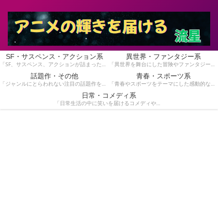
SF・サスペンス・アクション系
異世界・ファンタジー系
「SF、サスペンス、アクションが詰まったスリリングな物語を集めています。手に汗握る展開が好きな方にぴったり！」
「異世界を舞台にした冒険やファンタジー作品を紹介しています。魔法や英雄の物語が好きな方におすすめです！」
話題作・その他
青春・スポーツ系
「ジャンルにとらわれない注目の話題作をピックアップ。独自の魅力を持つ作品を見つけたい方はこちら！」
「青春やスポーツをテーマにした感動的な作品を特集！青春時代の熱いストーリーや競技のドラマを楽しみたい方へ。」
日常・コメディ系
「日常生活の中に笑いを届けるコメディや心温まる作品を紹介しています。気軽に楽しめる作品を探している方に。」