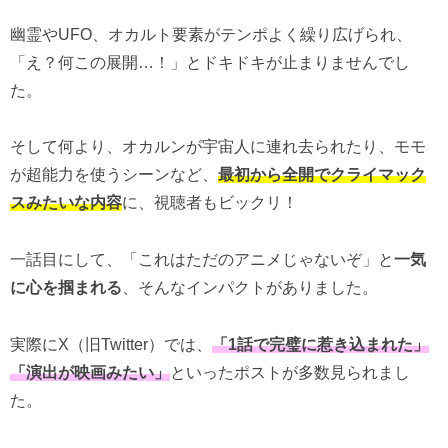
幽霊やUFO、オカルト要素がテンポよく繰り広げられ、
「え？何この展開…！」とドキドキが止まりませんでし
た。
そして何より、オカルンが宇宙人に連れ去られたり、モモ
が超能力を使うシーンなど、
最初から全開でクライマック
スみたいな内容
に、視聴者もビックリ！
一話目にして、「これはただのアニメじゃないぞ」と
一気
に心を掴まれる
、そんなインパクトがありました。
実際にX（旧Twitter）では、
「1話で完璧に惹き込まれた」
「演出が映画みたい」
といったポストが多数見られまし
た。