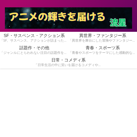
SF・サスペンス・アクション系
異世界・ファンタジー系
「SF、サスペンス、アクションが詰まったスリリングな物語を集めています。手に汗握る展開が好きな方にぴったり！」
「異世界を舞台にした冒険やファンタジー作品を紹介しています。魔法や英雄の物語が好きな方におすすめです！」
話題作・その他
青春・スポーツ系
「ジャンルにとらわれない注目の話題作をピックアップ。独自の魅力を持つ作品を見つけたい方はこちら！」
「青春やスポーツをテーマにした感動的な作品を特集！青春時代の熱いストーリーや競技のドラマを楽しみたい方へ。」
日常・コメディ系
「日常生活の中に笑いを届けるコメディや心温まる作品を紹介しています。気軽に楽しめる作品を探している方に。」