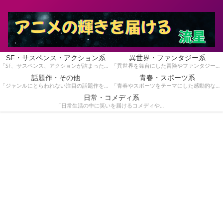
SF・サスペンス・アクション系
異世界・ファンタジー系
「SF、サスペンス、アクションが詰まったスリリングな物語を集めています。手に汗握る展開が好きな方にぴったり！」
「異世界を舞台にした冒険やファンタジー作品を紹介しています。魔法や英雄の物語が好きな方におすすめです！」
話題作・その他
青春・スポーツ系
「ジャンルにとらわれない注目の話題作をピックアップ。独自の魅力を持つ作品を見つけたい方はこちら！」
「青春やスポーツをテーマにした感動的な作品を特集！青春時代の熱いストーリーや競技のドラマを楽しみたい方へ。」
日常・コメディ系
「日常生活の中に笑いを届けるコメディや心温まる作品を紹介しています。気軽に楽しめる作品を探している方に。」