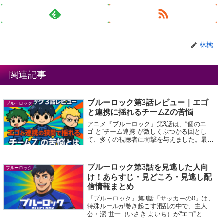
林檎
関連記事
ブルーロック第3話レビュー｜エゴ
ブルーロック
と連携に揺れるチームZの苦悩
アニメ『ブルーロック』第3話は、“個のエ
ゴ”と“チーム連携”が激しくぶつかる回とし
て、多くの視聴者に衝撃を与えました。最下
位のチームZとして、メンバーそれぞれが勝
利を狙う中、潔世一（いさぎ よいち）は試
合の流れを読む能力を徐々に発揮していき...
ブルーロック第3話を見逃した人向
ブルーロック
け！あらすじ・見どころ・見逃し配
信情報まとめ
『ブルーロック』第3話「サッカーの0」は、
特殊ルールが巻き起こす混乱の中で、主人
公・潔 世一（いさぎ よいち）が“エゴ”と向