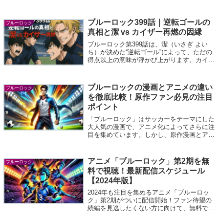
き合う転換点となる回です。この記事では、
まず第3話のあらすじをわかりやすくまと
め、見どころや原作との関連点を解説しま...
ブルーロック399話｜逆転ゴールの
ブルーロック
真相と潔 vs カイザー再燃の因縁
ブルーロック第399話は、潔（いさぎ よい
ち）が決めた“逆転ゴール”によって、ただの
得点以上の意味が浮かび上がります。カイザ
ーとの確執が再び炎を吹き始め、両者の思惑
が交差する一瞬が描かれました。今回の記事
では、「逆転ゴールの真相」と「本編と...
ブルーロックの漫画とアニメの違い
ブルーロック
を徹底比較！原作ファン必見の注目
ポイント
「ブルーロック」はサッカーをテーマにした
大人気の漫画で、アニメ化によってさらに注
目を集めています。しかし、原作漫画とアニ
メにはいくつかの違いがあり、原作ファンや
初めて「ブルーロック」に触れる人にとって
気になるポイントです。本記事では、漫画
アニメ「ブルーロック」第2期を無
ブルーロック
と...
料で視聴！最新配信スケジュール
【2024年版】
2024年も注目を集めるアニメ「ブルーロッ
ク」第2期がついに配信開始！ファン待望の
続編を見逃したくない方に向けて、無料で視
聴する方法や、最新の配信スケジュールを徹