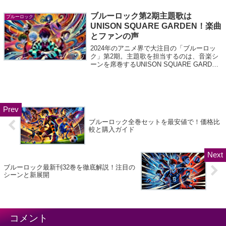
底解説します。 この記事では、各配信サー
ビスの最新情報をもとに、おすすめの視聴...
ブルーロック第2期主題歌は
ブルーロック
UNISON SQUARE GARDEN！楽曲
とファンの声
2024年のアニメ界で大注目の「ブルーロッ
ク」第2期。主題歌を担当するのは、音楽シ
ーンを席巻するUNISON SQUARE GARDEN
です。彼らの新曲はどのような魅力を持って
いるのか？ファンから寄せられる反応ととも
に、楽曲の詳細をお届けし...
ブルーロック全巻セットを最安値で！価格比
較と購入ガイド
ブルーロック最新刊32巻を徹底解説！注目の
シーンと新展開
コメント