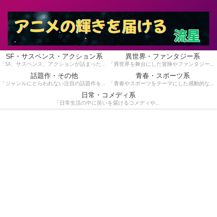
SF・サスペンス・アクション系
異世界・ファンタジー系
「SF、サスペンス、アクションが詰まったスリリングな物語を集めています。手に汗握る展開が好きな方にぴったり！」
「異世界を舞台にした冒険やファンタジー作品を紹介しています。魔法や英雄の物語が好きな方におすすめです！」
話題作・その他
青春・スポーツ系
「ジャンルにとらわれない注目の話題作をピックアップ。独自の魅力を持つ作品を見つけたい方はこちら！」
「青春やスポーツをテーマにした感動的な作品を特集！青春時代の熱いストーリーや競技のドラマを楽しみたい方へ。」
日常・コメディ系
「日常生活の中に笑いを届けるコメディや心温まる作品を紹介しています。気軽に楽しめる作品を探している方に。」